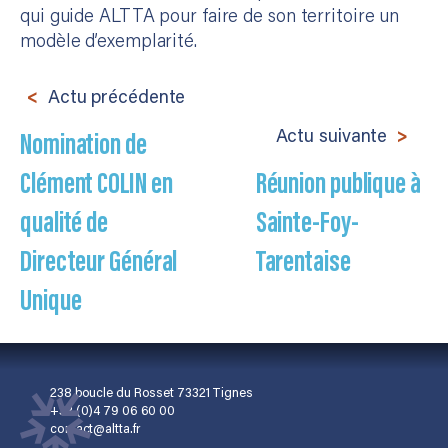
qui guide ALTTA pour faire de son territoire un
modèle d’exemplarité.
Actu précédente
Nomination de
Actu suivante
Clément COLIN en
Réunion publique à
qualité de
Sainte-Foy-
Directeur Général
Tarentaise
Unique
238 boucle du Rosset 73321 Tignes
+33 (0)4 79 06 60 00
contact@altta.fr