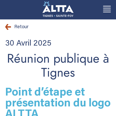
Aller
Aller
au
au
Retour
contenu
contenu
30 Avril 2025
Réunion publique à
Tignes
Point d’ét
a
pe et
présentation du logo
ALTTA