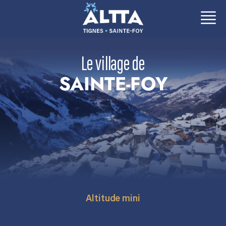
Aller
Aller
au
au
contenu
contenu
Le village de
SAINTE-FOY
Altitude mini