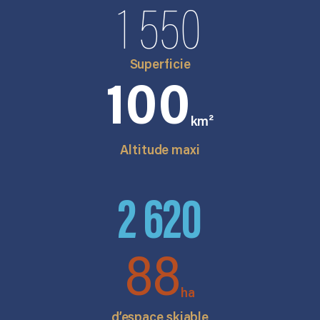
1 550
Superficie
100
km²
Altitude maxi
2 620
88
ha
d’espace skiable