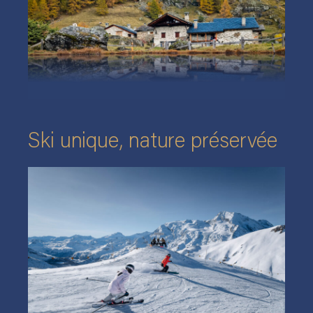
Ski unique, n
a
ture préservée