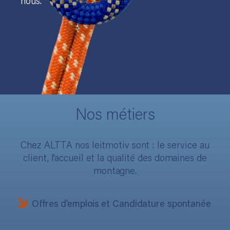
nous.
Nos métiers
Chez ALTTA nos leitmotiv sont : le service au
client, l’accueil et la qualité des domaines de
montagne.
Offres d’emplois et Candidature spontanée