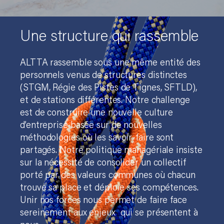
Une structure qui r
a
ssemble
ALTTA rassemble sous une même entité des
personnels venus de structures distinctes
(STGM, Régie des Pistes de Tignes, SFTLD),
et de stations différentes. Notre challenge
est de construire une nouvelle culture
d’entreprise basée sur de nouvelles
méthodologies où les savoir-faire sont
partagés. Notre politique managériale insiste
sur la nécessité de consolider un collectif
porté par des valeurs communes où chacun
trouve sa place et déploie ses compétences.
Unir nos forces nous permet de faire face
sereinement aux enjeux qui se présentent à