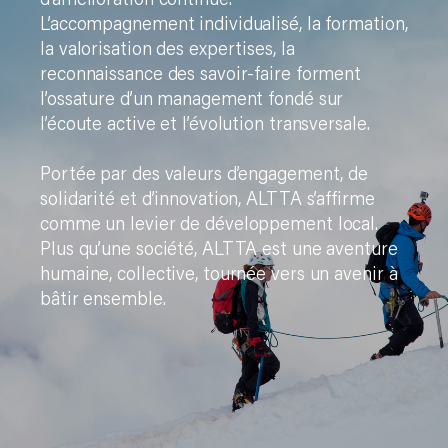
L’accompagnement individualisé, la formation,
la valorisation des expertises, la
reconnaissance des savoir-faire forment
l’ossature d’un management fondé sur
l’écoute active et l’évolution transversale.
Portée par des valeurs d’engagement, de
solidarité et d’innovation, ALTTA s’affirme
comme un levier de développement local.
Plus qu’une société, ALTTA est une aventure
humaine, collective, tournée vers un avenir à
bâtir ensemble.