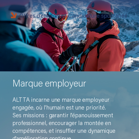
Offres d’emplois et Candidature spontanée
M
a
rque employeur
ALTTA incarne une marque employeur
engagée, où l’humain est une priorité.
Ses missions : garantir l’épanouissement
professionnel, encourager la montée en
compétences, et insuffler une dynamique
d’amélioration continue.