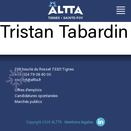
Auteur/autrice :
Aller
Aller
au
au
contenu
contenu
Tristan Tabardin
238 boucle du Rosset 73321 Tignes
+33 (0)4 79 06 60 00
contact@altta.fr
Offres d’emplois
Candidatures spontanées
Marchés publics
Copyright 2025 ALTTA
Mentions légales