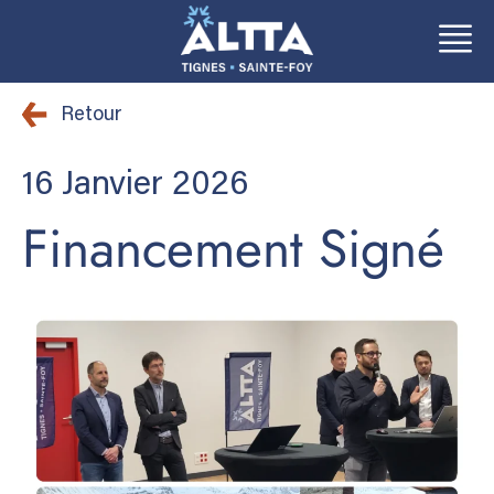
Aller
Aller
au
au
Retour
contenu
contenu
16 Janvier 2026
Financement Signé