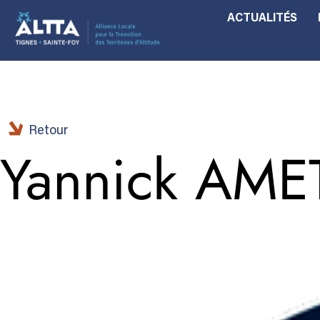
ACTUALITÉS
Aller
Aller
au
au
contenu
contenu
Retour
Yannick AME